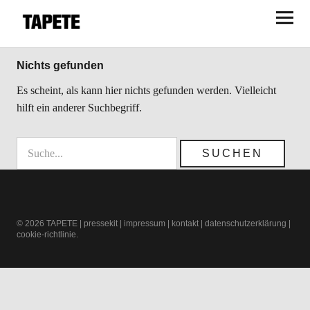
TAPETE
Nichts gefunden
Es scheint, als kann hier nichts gefunden werden. Vielleicht
hilft ein anderer Suchbegriff.
© 2026
TAPETE
|
pressekit
|
impressum
|
kontakt
|
datenschutzerklärung
|
cookie-richtlinie