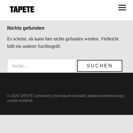
TAPETE
Nichts gefunden
Es scheint, als kann hier nichts gefunden werden. Vielleicht
hilft ein anderer Suchbegriff.
© 2026
TAPETE
|
pressekit
|
impressum
|
kontakt
|
datenschutzerklärung
|
cookie-richtlinie