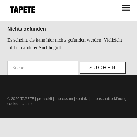
TAPETE
Nichts gefunden
Es scheint, als kann hier nichts gefunden werden. Vielleicht
hilft ein anderer Suchbegriff.
© 2026
TAPETE
|
pressekit
|
impressum
|
kontakt
|
datenschutzerklärung
|
cookie-richtlinie